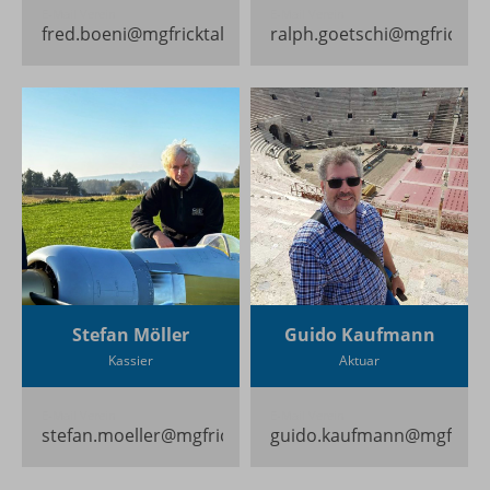
E-Mail Verein
E-Mail Verein
fred.boeni@mgfricktal.ch
ralph.goetschi@mgfricktal
Stefan Möller
Guido Kaufmann
Kassier
Aktuar
E-Mail Verein
E-Mail Verein
stefan.moeller@mgfricktal.ch
guido.kaufmann@mgfrickta